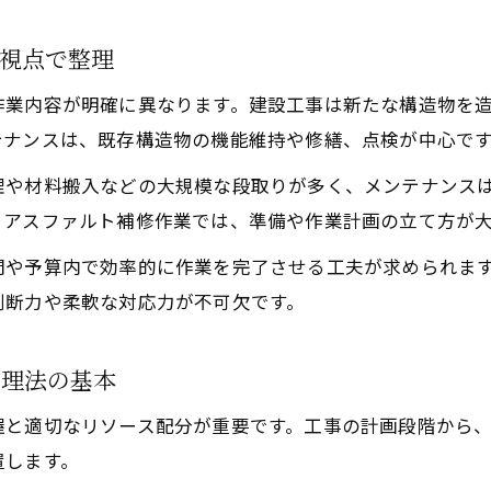
建設業法の視点から見る土木工事の分類
土木工事メンテナンスの建設業法上の位置付け
視点で整理
建設工事に該当するもの・しないものの判断基準
作業内容が明確に異なります。建設工事は新たな構造物を
土木工事とメンテナンス工事の法的な違いを整理
テナンスは、既存構造物の機能維持や修繕、点検が中心で
付帯工事や請負契約と土木工事の関係性とは
理や材料搬入などの大規模な段取りが多く、メンテナンス
建設業法対象工事と土木工事管理の注意点
とアスファルト補修作業では、準備や作業計画の立て方が
労働環境を考慮した土木工事現場の休日事情
間や予算内で効率的に作業を完了させる工夫が求められま
土木工事現場で実践できる休日取得の工夫
判断力や柔軟な対応力が不可欠です。
労働環境改善と土木工事メンテナンスの両立
土木工事で休みは取れるのか実態を解説
管理法の基本
施工管理と現場労働の休日バランスを考える
握と適切なリソース配分が重要です。工事の計画段階から
土木工事メンテナンス現場の働き方改革動向
置します。