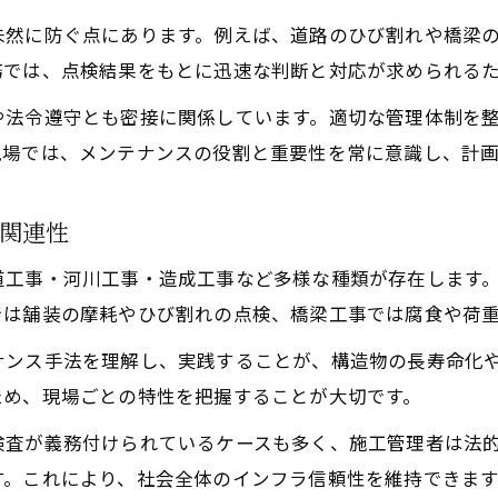
メンテナンス工事の基本と対象範囲を解説
未然に防ぐ点にあります。例えば、道路のひび割れや橋梁
土木工事メンテナンス工事の定義と特徴を知る
務では、点検結果をもとに迅速な判断と対応が求められる
建設工事と該当しない工事の違いを整理
や法令遵守とも密接に関係しています。適切な管理体制を
土木工事メンテナンスで必要な点検内容とは
現場では、メンテナンスの役割と重要性を常に意識し、計
メンテナンス工事の対象範囲と作業内容の実例
施工管理に役立つ土木工事のメンテナンス知識
関連性
点検と維持管理に活かす土木工事の知識
道工事・河川工事・造成工事など多様な種類が存在します
土木工事メンテナンスに不可欠な点検の基本
では舗装の摩耗やひび割れの点検、橋梁工事では腐食や荷
建設工事の点検と維持管理で押さえるべき点
ナンス手法を理解し、実践することが、構造物の長寿命化
土木工事で活かす維持管理の効率化ノウハウ
ため、現場ごとの特性を把握することが大切です。
点検業務に役立つ土木工事メンテナンス事例
検査が義務付けられているケースも多く、施工管理者は法
付帯工事と点検を結ぶ土木工事の知見とは
す。これにより、社会全体のインフラ信頼性を維持できます