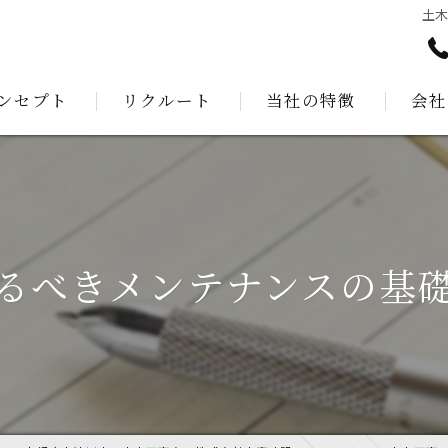
土
ンセプト
リクルート
当社の特徴
会社
あいさつ
測量
建設
公共工事
るべきメンテナンスの基
解体工事
外構工事