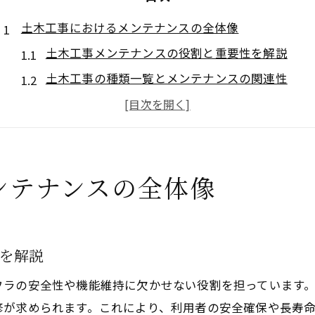
土木工事におけるメンテナンスの全体像
土木工事メンテナンスの役割と重要性を解説
土木工事の種類一覧とメンテナンスの関連性
建設工事とメンテナンスの違いを現場視点で整理
土木工事の全体像から見る効率的な管理法の基本
点検・付帯工事に必要な土木工事知識とは
ンテナンスの全体像
実務経験を積むための土木工事管理術
土木工事の実務経験に直結する管理術のポイント
建設業法対象工事とメンテナンスの関係性を理解
を解説
土木工事で必要な施工管理のスキル向上法
付帯工事や点検に活かせる土木工事実務の知識
フラの安全性や機能維持に欠かせない役割を担っています
土木工事管理で注意したい労働環境と休日事情
修が求められます。これにより、利用者の安全確保や長寿