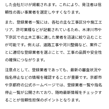
した会社だけが掲載されます。これにより、発注者は信
建設業許可業者一覧を活かした選び方
頼性の高い事業者を選定しやすくなります。
入札資格取得を目指すなら押さえたい点
また、登録業者一覧には、各社の主な工事区分や施工エ
土木工事実績が入札資格取得の決め手とな
リア、許可業種などが記載されているため、木津川市や
る理由
下京区での土木工事に適した業者を迅速に絞り込むこと
業者一覧の情報から資格取得の流れを把握
が可能です。例えば、道路工事や河川整備など、案件ご
工事ランクの上げ方と土木工事の実績管理
とに適切な登録業者を選ぶことで、工事の品質や安全性
土木工事の信頼性評価と審査ポイント
の確保につながります。
入札参加資格一覧を活用した戦略的な準備
注意点として、登録業者であっても、最新の審査状況や
公的データで見る土木工事の評価基準
指名停止などの情報を確認することが重要です。京都市
公的データが示す土木工事の客観的評価方
や京都府の公式ホームページでは、登録業者一覧や指名
法
停止一覧が公開されており、随時最新情報をチェックす
入札ランクや業者一覧を使った評価基準整
ることが信頼性担保のポイントとなります。
理