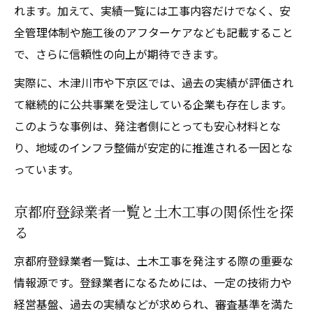
れます。加えて、実績一覧には工事内容だけでなく、安
土木工事実績一覧が示す企業の強みとは何
全管理体制や施工後のアフターケアなども記載すること
か
で、さらに信頼性の向上が期待できます。
公的データに基づいた土木工事の評価方法
実際に、木津川市や下京区では、過去の実績が評価され
入札参加資格一覧と土木工事の優位性を比
て継続的に公共事業を受注している企業も存在します。
較
このような事例は、発注者側にとっても安心材料とな
信頼性を裏付ける土木工事の実績ポイント
り、地域のインフラ整備が安定的に推進される一因とな
業界団体で注目される土木工事の実績例
っています。
信頼ある土木工事会社を選ぶ視点とは
土木工事会社選定時に重視したい実績情報
京都府登録業者一覧と土木工事の関係性を探
る
登録業者一覧から読み解く信頼性の見極め
方
京都府登録業者一覧は、土木工事を発注する際の重要な
入札資格や工事ランクの確認ポイント
情報源です。登録業者になるためには、一定の技術力や
経営基盤、過去の実績などが求められ、審査基準を満た
指名停止情報が土木工事会社に与える影響