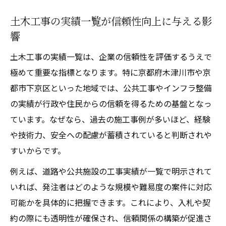
建設業許可業者一覧を活用した信頼性の確
土木工事の実績一覧が信頼性向上に与える影
認方法
響
入札参加資格と土木工事の重要ポイント
入札参加資格取得に求められる土木工事の
土木工事の実績一覧は、企業の信頼性を評価するうえで
実績とは
極めて重要な指標となります。特に京都府木津川市や京
都市下京区といった地域では、公共工事やインフラ整備
土木工事実績が入札ランクへ与える影響に
の実績が行政や住民からの信頼を得るための基盤となっ
ついて
ています。なぜなら、過去の施工事例が多いほど、経験
建設業許可業者一覧の活用と土木工事の関
や技術力、安全への配慮が蓄積されていると判断されや
連性
すいからです。
指名停止一覧から見る土木工事会社の選び
例えば、道路や公共施設の工事実績が一覧で明示されて
方
いれば、発注者はどのような規模や難易度の案件に対応
京都府工事ランクと土木工事の評価基準を
可能かを具体的に把握できます。これにより、入札や契
理解する
約の際にも透明性が確保され、信頼関係の構築が促進さ
実績一覧から読み解く土木工事の強み