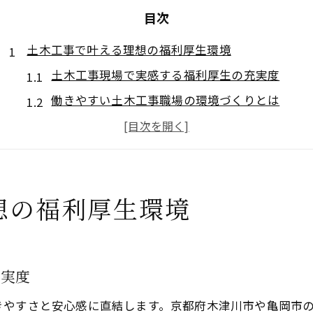
目次
土木工事で叶える理想の福利厚生環境
土木工事現場で実感する福利厚生の充実度
働きやすい土木工事職場の環境づくりとは
土木工事従事者が重視する福利厚生項目
土木工事業界の福利厚生最新トレンド解説
土木工事で得られる生活支援と安心ポイント
想の福利厚生環境
京都府木津川市亀岡市で選ぶ働きやすさ
土木工事求人で地域密着の魅力を知る
木津川市・亀岡市の土木工事現場の特徴
充実度
土木工事で感じる地域コミュニティの強み
働きやすい土木工事企業の見極め方
きやすさと安心感に直結します。京都府木津川市や亀岡市