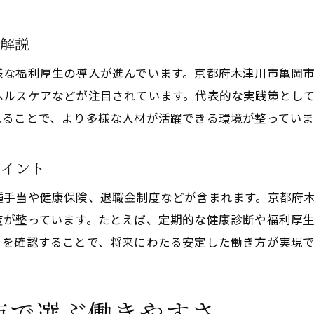
土木工事職で評価される経験と資格の活かし方
家族にも安心な土木工事の職場の特徴
ド解説
土木工事職場が家族への安心を提供する理由
様な福利厚生の導入が進んでいます。京都府木津川市亀岡
家族手当や休暇制度が整う土木工事現場
ルスケアなどが注目されています。代表的な実践策として
土木工事で支えられる家庭と仕事の両立
れることで、より多様な人材が活躍できる環境が整っていま
福利厚生が家族にも影響する土木工事企業
土木工事職場選びで家族が喜ぶポイント
ポイント
転勤なしで長く働ける土木工事の探し方
種手当や健康保険、退職金制度などが含まれます。京都府
土木工事求人で転勤なしを見極める方法
度が整っています。たとえば、定期的な健康診断や福利厚
地域密着型の土木工事職場のメリットとは
トを確認することで、将来にわたる安定した働き方が実現で
長期勤務を実現する土木工事企業の選び方
土木工事で安定した生活を続けるための工夫
市で選ぶ働きやすさ
転勤なし土木工事職場の人気理由を解説