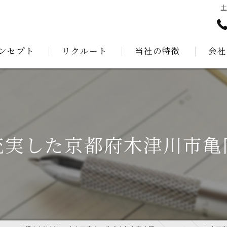
ンセプト
リクルート
当社の特徴
会社
あいさつ
測量
建設
公共工事
充実した京都府木津川市亀
解体工事
外構工事