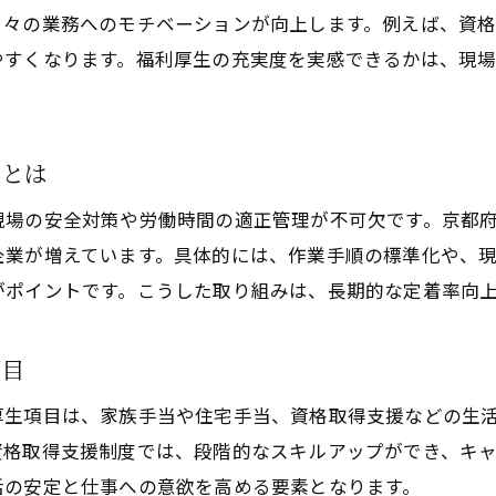
土木工事で叶える地元での安定した働き方
日々の業務へのモチベーションが向上します。例えば、資
やすくなります。福利厚生の充実度を実感できるかは、現
福利厚生重視なら土木工事の現場が注目
土木工事で手厚い福利厚生を受ける秘訣
土木工事現場で注目の福利厚生制度徹底比較
りとは
施工管理経験者が選ぶ土木工事の福利厚生
現場の安全対策や労働時間の適正管理が不可欠です。京都
土木工事求人で見るべき福利厚生の違い
企業が増えています。具体的には、作業手順の標準化や、
土木工事分野の福利厚生充実企業の特徴
がポイントです。こうした取り組みは、長期的な定着率向
キャリアアップを支える土木工事の魅力
土木工事で実現できるキャリア形成の道
項目
土木工事現場で身につく専門スキルとは
厚生項目は、家族手当や住宅手当、資格取得支援などの生
土木工事業界でキャリアアップを目指すコツ
資格取得支援制度では、段階的なスキルアップができ、キ
施工管理技士が選ぶ土木工事職場の魅力
活の安定と仕事への意欲を高める要素となります。