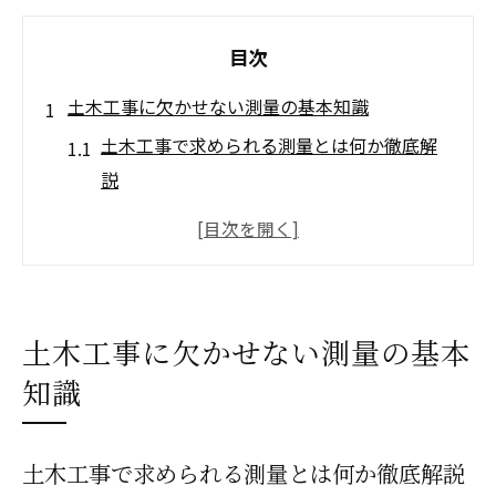
目次
土木工事に欠かせない測量の基本知識
土木工事で求められる測量とは何か徹底解
説
測量基本知識で土木工事の基礎力を養う方
法
土木工事における測量の重要性と現場の役
割
土木工事に欠かせない測量の基本
測量工程の流れと土木工事現場でのポイン
知識
ト
土木工事測量の基準点設置と基礎知識の習
土木工事で求められる測量とは何か徹底解説
得