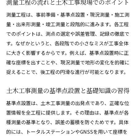
工事現場で活かす測量技術の基礎と応用力
測量工程の流れと土木工事現場でのポイント
公共工事における測量技術の重要ポイント
測量工程は、事前準備・基準点設置・現況測量・施工測
土木工事測量の実務で使える最新技術を紹
量・出来形測量・竣工測量と段階的に進みます。各工程
介
でのポイントは、測点の選定や誤差管理、記録の徹底で
測量技術が土木工事の進行を支える理由
す。なぜかというと、各段階での小さなミスが工事全体
に大きく影響するからです。例えば、基準点設置時に正
施工管理に役立つ測量のやり方とは
確な座標を出すことや、現況測量で地形の変化を的確に
土木工事施工管理を支える測量のやり方入
捉えることで、後工程の円滑な進行が可能となります。
門
現場管理で活きる土木工事測量の実践手法
土木工事測量の基準点設置と基礎知識の習得
施工精度を高めるための測量ポイントを解
基準点設置は、土木工事測量の出発点であり、正確な位
説
置情報を全工程に提供します。その理由は、基準点が各
測量のやり方が土木工事品質管理に直結す
種測量の基準となり、誤差の蓄積を防ぐためです。具体
る
的には、トータルステーションやGNSSを用いて座標を
土木工事現場で役立つ測量管理ノウハウ集