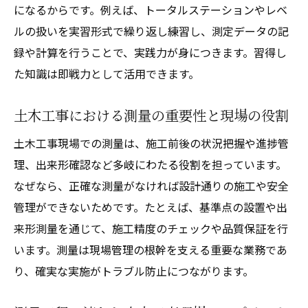
理由
になるからです。例えば、トータルステーションやレベ
基準点測量のやり方と現場での活用法を解
ルの扱いを実習形式で繰り返し練習し、測定データの記
説
録や計算を行うことで、実践力が身につきます。習得し
土木工事測量の信頼性を高める基準点管理
た知識は即戦力として活用できます。
工事測量の正確さを高める道具選び
土木工事における測量の重要性と現場の役割
土木工事で使う測量道具の選び方と活用法
土木工事現場での測量は、施工前後の状況把握や進捗管
精度を左右する測量道具と土木工事の関係
理、出来形確認など多岐にわたる役割を担っています。
工事測量に必要な道具と現場での使い方
なぜなら、正確な測量がなければ設計通りの施工や安全
土木工事測量の正確さを支える道具の特徴
管理ができないためです。たとえば、基準点の設置や出
現場で役立つ測量道具の選定ポイントとは
来形測量を通じて、施工精度のチェックや品質保証を行
公共工事で活きる測量技術の実践法
います。測量は現場管理の根幹を支える重要な業務であ
土木工事の公共測量で求められる技術と実
り、確実な実施がトラブル防止につながります。
践法