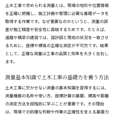
測量作業の流れを現場目線で解説
土木工事で求められる測量とは、現場の地形や位置情報
土木工事現場での測量作業の流れと手順を
を正確に把握し、施工計画や管理に必要な基礎データを
紹介
取得する作業です。なぜ重要なのかというと、測量の誤
差が施工精度や安全性に直結するためです。たとえば、
工事測量の基本的な進め方と現場対応のコ
道路や橋梁の建設では、設計図と現地の状況を一致させ
ツ
るために、座標や標高の正確な測定が不可欠です。結果
土木工事における流れと測量の重要な役割
として、正確な測量は工事の品質と効率を大きく左右し
実践で活かせる測量作業の段取りと注意点
ます。
土木工事測量の流れを効率化するポイント
基準点測量の意義と現場での役割
測量基本知識で土木工事の基礎力を養う方法
土木工事における基準点測量の基礎と意義
土木工事に欠かせない測量の基本知識を習得するには、
基準点測量が土木工事現場で果たす役割と
測量機器の名称や使い方、座標計算の基礎、標高や距離
は
の測定方法を段階的に学ぶことが重要です。その理由
正確な基準点設置が土木工事測量で重要な
は、現場での的確な判断や作業の正確性を支える基礎力