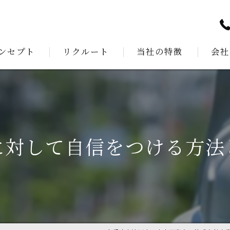
ンセプト
リクルート
当社の特徴
会社
あいさつ
測量
建設
公共工事
に対して自信をつける方法
解体工事
外構工事