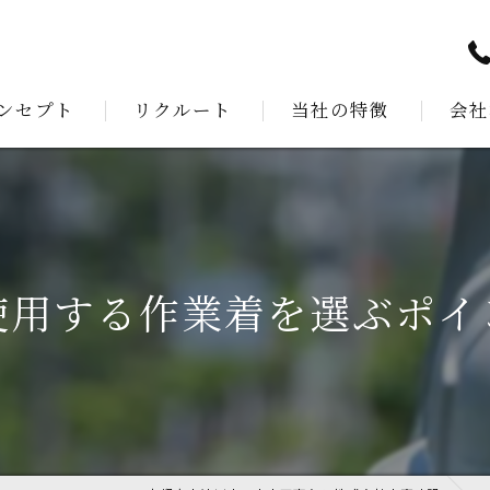
ンセプト
リクルート
当社の特徴
会社
あいさつ
測量
建設
公共工事
使用する作業着を選ぶポイ
解体工事
外構工事