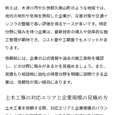
土木工事に柔軟対応できる企業の選び方
例えば、木津川市や久世郡久御山町のような地域では、
地元の地形や気候を熟知した企業が、災害対策や交通イ
土木工事企業の最新技術への取組み紹介
ンフラの整備で高い評価を得るケースが多いです。特定
土木工事の多様な工事内容に対応する力
分野に強みを持つ企業は、最新技術の導入や効率的な施
土木工事の将来を見据えた企業選定基準
工管理が期待でき、コスト面や工期面でもメリットがあ
ります。
依頼前には、企業の公式情報や過去の施工実例を確認
し、どの分野に強みがあるかを見極めましょう。また、
見積もり相談時に自社の得意分野を明確に説明できる企
業は、信頼性が高い傾向にあります。
土木工事の対応エリアと企業規模の見極め方
土木工事を依頼する際、対応エリアと企業規模のバラン