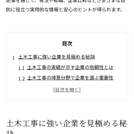
記事を通じて、発注や転職、企業比較などさまざまな目
的に役立つ実用的な情報と安心のヒントが得られます。
目次
土木工事に強い企業を見極める秘訣
土木工事の実績が示す企業の信頼性とは
土木工事の得意分野で企業を選ぶ重要性
土木工事の対応エリアと企業規模の見極め
方
土木工事の専門性が高い企業の特徴を知る
土木工事で安心できる企業の判断ポイント
土木工事に強い企業を見極める秘
地域貢献を実現する土木工事の魅力
訣