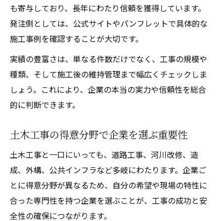
も寄与しており、長年にわたり信頼を獲得しています。
土木工事で安心できる企業選びのコツ
発注側としては、公式サイトやパンフレットで具体的な
土木工事の安全対策が整った企業を見抜く
施工事例を確認することが大切です。
土木工事の対応力と信頼性で企業を比較
実績の豊富さは、単なる件数だけでなく、工事の規模や
土木工事の評判や口コミの活用方法
種類、そして施工後の維持管理まで幅広くチェックしま
土木工事でトラブルを避ける企業選定術
しょう。これにより、企業の本当の実力や信頼性を総合
工事実績からわかる信頼企業のポイント
的に判断できます。
土木工事の実績が示す企業の強みを解説
土木工事の事例から見る企業の対応力
土木工事の得意分野で企業を選ぶ重要性
土木工事の施工実績チェックの方法
土木工事と一口にいっても、道路工事、河川改修、造
土木工事で信頼を集める企業の傾向
成、外構、公共インフラなど多岐にわたります。企業ご
土木工事の工種別実績で企業を比較
とに得意分野が異なるため、自分の希望や現場の特性に
将来性と対応力に注目した土木工事探し
合った専門性を持つ企業を選ぶことが、工事の成功と安
全性の確保につながります。
土木工事で求められる将来性と成長性