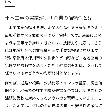
土木工事が地域社会にもたらす価値とは
土木工事で地域密着型企業が活躍する理由
土木工事の実績が示す企業の信頼性とは
土木工事がインフラ整備に果たす役割を解
土木工事を依頼する際、企業の信頼性を見極めるうえで
説
最も重視すべき要素の一つが「実績」です。過去にどの
土木工事で地域の未来を支える企業事例
ような工事を手掛けてきたかは、技術力や対応力、さら
土木工事における地域貢献活動の実態
には地域社会への貢献度を示す重要な指標となります。
教育体制が充実した土木工事企業の選び方
特に京都府木津川市や久世郡久御山町など、地域独自の
土木工事の現場力を高める教育体制とは
気候や地盤特性を踏まえた施工経験の有無は、安心して
土木工事企業で社員教育が重視される理由
任せられるかどうかの判断材料となります。
土木工事に関わる研修内容のポイント解説
例えば、道路や橋梁、公共施設のインフラ整備、災害復
土木工事で技術力を磨く教育事例を紹介
旧など、地元での施工実績が豊富な企業は、現場ごとの
土木工事企業の人材育成に注目すべき点
課題に柔軟に対応できるノウハウを蓄積しています。こ
うした企業は、住民の生活環境の向上や安全性の確保に
土木工事なら安心感を重視した企業選定を