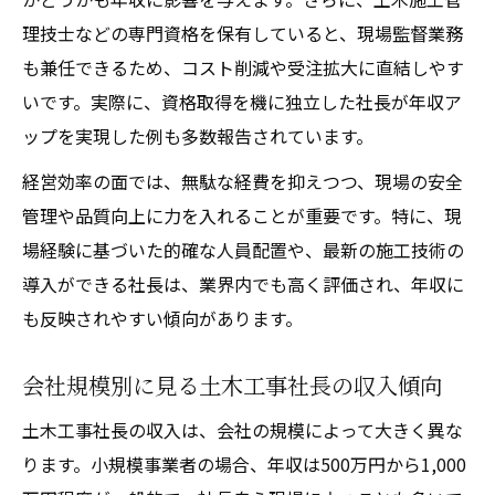
営業力が土木工事社長の安定収入を支える
理技士などの専門資格を保有していると、現場監督業務
理由
も兼任できるため、コスト削減や受注拡大に直結しやす
土木工事での独立後に必要な契約管理の知
いです。実際に、資格取得を機に独立した社長が年収ア
識
ップを実現した例も多数報告されています。
社長視点で語る土木工事の魅力と課題
経営効率の面では、無駄な経費を抑えつつ、現場の安全
土木工事社長が感じる業界のやりがいと誇
管理や品質向上に力を入れることが重要です。特に、現
り
場経験に基づいた的確な人員配置や、最新の施工技術の
土木工事の現場で社長が直面する主な課題
導入ができる社長は、業界内でも高く評価され、年収に
社長だからこそ分かる土木工事の魅力とは
も反映されやすい傾向があります。
土木工事社長が語る現場と経営のバランス
会社規模別に見る土木工事社長の収入傾向
今後の土木工事業界を担う社長の役割と展
望
土木工事社長の収入は、会社の規模によって大きく異な
ります。小規模事業者の場合、年収は500万円から1,000