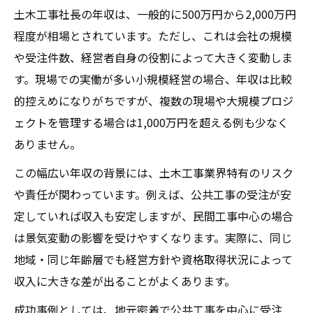
土木工事社長の年収は、一般的に500万円から2,000万円
社長になる前に押さえたい土木工事経営の
程度が相場とされています。ただし、これは会社の規模
現実
や受注件数、経営者自身の役割によって大きく変動しま
土木工事の独立は本当に儲かるのか実態分
す。現場での実働が多い小規模経営の場合、年収は比較
析
的控えめになりがちですが、複数の現場や大規模プロジ
土木工事経営に必要な知識とリスク管理の
ェクトを管理する場合は1,000万円を超える例も少なく
重要性
ありません。
土木工事で独立後に直面する経営の壁とは
この幅広い年収の背景には、土木工事業界特有のリスク
年収相場が変わる土木工事社長の条件とは
や責任が関わっています。例えば、公共工事の受注が安
土木工事社長の年収を左右する条件を解説
定していれば収入も安定しますが、民間工事中心の場合
役員報酬や経営規模で異なる土木工事社長
は景気変動の影響を受けやすくなります。実際に、同じ
の収入
地域・同じ年齢層でも経営方針や資格取得状況によって
従業員数と土木工事社長の年収の関係性
収入に大きな差が出ることがよくあります。
取得資格が土木工事社長の年収に与える効
成功事例としては、地元密着で公共工事を中心に受注