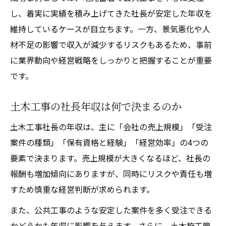
果
し、着実に実績を積み上げてきた社長が安定した年収を
土木工事社長の役割分担が収入にどう影響
維持しているケースが目立ちます。一方、景気悪化や人
するか
材不足の影響で収入が減少するリスクもあるため、事前
建設業の社長になるために必要な資格と実力
に業界動向や経営戦略をしっかりと把握することが重要
土木工事社長に求められる主要な資格とは
です。
建設業の社長になるための実力アップ法
土木工事の社長年収は何で決まるのか
土木施工管理技士資格が社長に与える影響
独立時に必要な土木工事関連資格を整理
土木工事社長の年収は、主に「会社の売上規模」「受注
案件の種類」「保有資格と経験」「経営効率」の4つの
土木工事で経営者に求められる資質と能力
要素で決まります。売上規模が大きくなるほど、社長の
土木工事で成功する独立後の収入安定法
報酬も増加傾向にありますが、同時にリスクや責任も増
土木工事で独立後の安定収入を得るコツ
すため慎重な経営判断が求められます。
社長として収入を守る土木工事経営の工夫
また、公共工事のような安定した案件を多く受注できる
土木工事独立後に重視すべき資金管理とは
かどうかも年収に影響を与えます。さらに、土木施工管