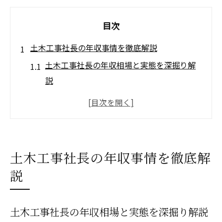
目次
土木工事社長の年収事情を徹底解説
土木工事社長の年収相場と実態を深掘り解
説
土木工事の社長年収は何で決まるのか
会社規模別に見る土木工事社長の収入傾向
経営経験が土木工事社長の年収に与える影
響
土木工事社長の年収事情を徹底解
土木工事独立後の年収のリアルな変化とは
説
独立を目指すなら知りたい土木工事経営の現実
土木工事で独立する際の現場の厳しさと課
土木工事社長の年収相場と実態を深掘り解説
題