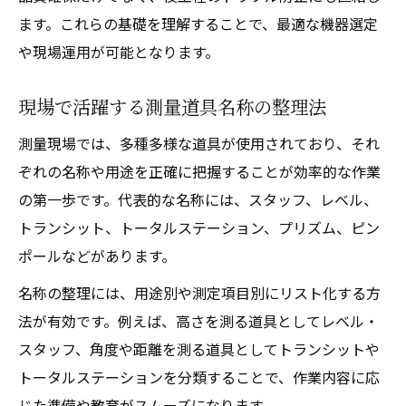
トータルステーションとトランシットの違
ます。これらの基礎を理解することで、最適な機器選定
い解説
や現場運用が可能となります。
測量機器の機能比較で選ぶ最適な一台とは
現場で活躍する測量道具名称の整理法
土木工事現場での機器選定ポイント比較
測量現場では、多種多様な道具が使用されており、それ
精度や使いやすさから見る機能の違い
ぞれの名称や用途を正確に把握することが効率的な作業
精度やコストで見極める測量機器の導入方法
の第一歩です。代表的な名称には、スタッフ、レベル、
土木工事向け測量機器のコストパフォーマ
トランシット、トータルステーション、プリズム、ピン
ンス比較
ポールなどがあります。
精度とコストを両立する導入手順のポイン
名称の整理には、用途別や測定項目別にリスト化する方
ト
法が有効です。例えば、
高さを測る道具
としてレベル・
測量機器購入・レンタルの判断基準を解説
スタッフ、
角度や距離を測る道具
としてトランシットや
効率アップに繋がる測量機器の導入事例紹
トータルステーションを分類することで、作業内容に応
介
じた準備や教育がスムーズになります。