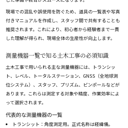
現場目線で選ぶ測量機器の最適化アドバイ
現場での混乱や誤使用を防ぐため、道具の一覧表や写真
ス
付きマニュアルを作成し、スタッフ間で共有することも
実務で活きる測量機器の選び方と活用事例
推奨されます。これにより、初心者から経験者まで一貫
土木工事実務で役立つ測量機器の選定法
した理解が得られ、現場全体の生産性が向上します。
現場で活かす測量道具の効果的な使い分け
土木工事現場の測量機器活用リアル事例集
測量機器一覧で知る土木工事の必須知識
新人教育や資料作成にも使える測量知識
土木工事で用いられる主な測量機器には、トランシッ
測量機器の選び方で現場効率が大きく変わ
ト、レベル、トータルステーション、GNSS（全地球測
る
位システム）、スタッフ、プリズム、ピンポールなどが
あります。これらは測定する対象や精度、作業効率によ
って選択されます。
代表的な測量機器の一覧
トランシット：角度測定用。正式名称は経緯儀。