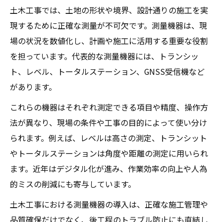
土木工事では、土地の形状や境界、設計通りの施工を実
トランシットやレベルの適切な選び方解説
現するために正確な測量が不可欠です。測量機器は、現
土木工事で重視したい測量機器の比較視点
場の状況を数値化し、計画や施工に活用する重要な役割
現場ごとに異なる測量道具の使い分け術
を担っています。代表的な測量機器には、トランシッ
土木工事現場での測量道具の最適な使い方
ト、レベル、トータルステーション、GNSS受信機など
トータルステーションとレベルの活用シー
があります。
ン
これらの機器はそれぞれ測定できる項目や精度、操作方
測量スタッフやプリズムの使い分け実例
法が異なり、現場の条件や工事の目的によって使い分け
土木工事における道具名称の統一と選定法
られます。例えば、レベルは高さの測定、トランシット
現場ごとに変わる測量機器の選び方のコツ
やトータルステーションは角度や距離の測定に用いられ
ます。近年はデジタル化が進み、作業効率の向上や人為
トランシットやトータルステーションの機能比
的ミスの削減にも寄与しています。
較
土木工事で使うトランシットの正式名称と
土木工事における測量機器の導入は、正確な施工管理や
特徴
品質確保だけでなく、後工程のトラブル防止にも直結し