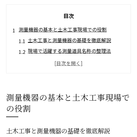
目次
測量機器の基本と土木工事現場での役割
土木工事と測量機器の基礎を徹底解説
現場で活躍する測量道具名称の整理法
測量機器一覧で知る土木工事の必須知識
測量機器が土木工事の精度をどう高めるか
スタッフやレベルなど主要機器の役割紹介
土木工事に適した測量機器の選定ポイント
測量機器の基本と土木工事現場で
土木工事で選ぶ測量機器の判断基準と特徴
の役割
測量機器の種類別に見る選定の重要ポイン
ト
土木工事と測量機器の基礎を徹底解説
土木工事で役立つ測量道具の使い分け術