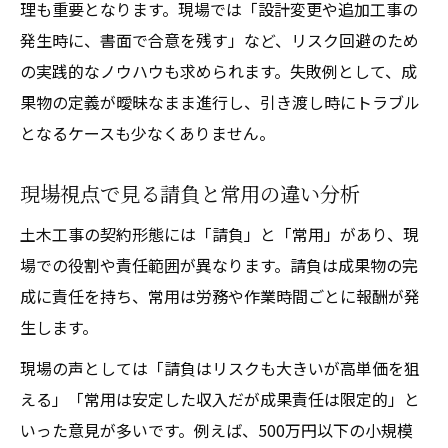
握
理も重要となります。現場では「設計変更や追加工事の
民間発注の見積もりポイントと注意事項
発生時に、書面で合意を残す」など、リスク回避のため
公共工事請負で押さえるべき審査項目とは
の実践的なノウハウも求められます。失敗例として、成
果物の定義が曖昧なまま進行し、引き渡し時にトラブル
となるケースも少なくありません。
現場視点で見る請負と常用の違い分析
土木工事の契約形態には「請負」と「常用」があり、現
場での役割や責任範囲が異なります。請負は成果物の完
成に責任を持ち、常用は労務や作業時間ごとに報酬が発
生します。
現場の声としては「請負はリスクも大きいが高単価を狙
える」「常用は安定した収入だが成果責任は限定的」と
いった意見が多いです。例えば、500万円以下の小規模