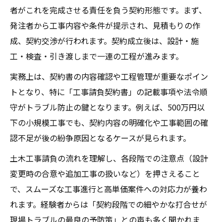
者がこれを完成させる責任を負う契約形態です。まず、
土木工事請負契約書の記入ミス防止策を紹
発注者から工事内容や条件が提示され、見積もりの作
介
成、契約交渉が行われます。契約成立後は、設計・施
リスクを減らす土木工事契約の重要ポイント
工・検査・引き渡しまで一連の工程が進みます。
土木工事請負契約で避けたいリスク要因
実務上は、契約書の内容確認や工程管理が重要なポイン
土木請負工事必携を基にしたリスク管理策
トとなり、特に「工事請負契約書」の記載事項や法令順
契約書記載項目で注意すべきポイント解説
守がトラブル防止の鍵となります。例えば、500万円以
契約の曖昧さが生むトラブルと対策方法
下の小規模工事でも、契約内容の明確化や工事範囲の確
土木工事請負で成果責任を明確にする工夫
認不足が後の紛争原因となるケースが見られます。
常用と請負、どちらが最適か迷うなら
土木工事請負の流れを理解し、各段階での注意点（設計
土木工事で常用契約と請負契約を比較検討
変更時の合意や追加工事の扱いなど）を押さえること
請負と常用のメリット・デメリット解説
で、スムーズな工事進行と高単価案件への対応力が養わ
れます。経験者からは「契約段階での細やかな打合せが
土木工事請負が高単価を狙える理由とは
現場トラブルの最良の予防策」との声も多く聞かれま