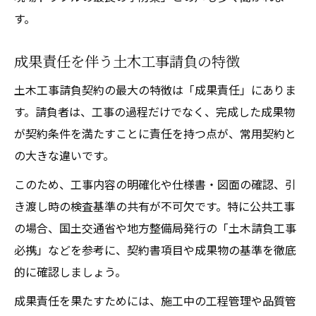
現場経験者が選ぶ契約形態の判断基準
す。
収益最大化に繋がる契約スタイルの選び方
500万円以下の土木工事で許可は必要か
成果責任を伴う土木工事請負の特徴
土木工事で500万円以下の場合の許可基準
土木工事請負契約の最大の特徴は「成果責任」にありま
建設業法と土木工事請負の許可範囲解説
す。請負者は、工事の過程だけでなく、完成した成果物
軽微な土木工事請負で注意すべき実務知識
が契約条件を満たすことに責任を持つ点が、常用契約と
分割契約時の土木工事許可判定ポイント
の大きな違いです。
土木工事請負の許可不要ケースと注意点
このため、工事内容の明確化や仕様書・図面の確認、引
公共工事と民間発注の違いを簡潔整理
き渡し時の検査基準の共有が不可欠です。特に公共工事
土木工事請負における発注の流れを比較解
の場合、国土交通省や地方整備局発行の「土木請負工事
説
必携」などを参考に、契約書項目や成果物の基準を徹底
公共工事と民間工事の契約手順の違い分析
的に確認しましょう。
土木請負工事必携を活用した入札の流れ把
成果責任を果たすためには、施工中の工程管理や品質管