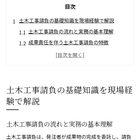
目次
土木工事請負の基礎知識を現場経験で解説
土木工事請負の流れと実務の基本理解
成果責任を伴う土木工事請負の特徴
現場視点で見る請負と常用の違い分析
土木請負工事必携を活用した知識の習得法
土木工事請負契約の基本用語と意味を解説
請負契約書の記入例から学ぶ実務対応術
土木工事請負の基礎知識を現場経
工事請負契約書記入例で押さえるべき要点
験で解説
土木工事請負契約書テンプレート活用術
工事請負契約書の雛形を正しく使う方法
土木工事請負の流れと実務の基本理解
ダウンロード資料で学ぶ土木工事契約の流
土木工事請負は、発注者が成果物の完成を委託し、請負
れ