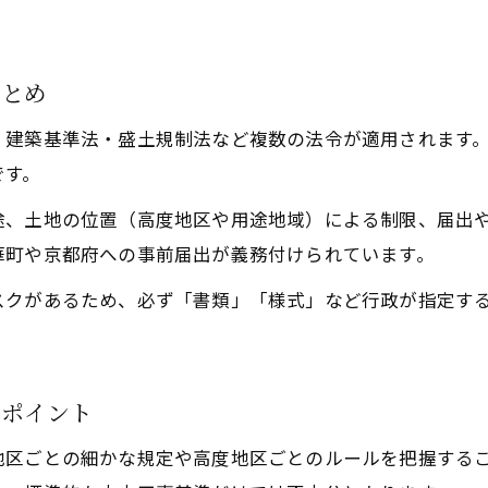
用途地域ごとの開発許可基準と土木工事の関係
。
地域インフラ整備と土木工事基準の関係
地域インフラ整備に必要な土木工事基準の基礎知
まとめ
土木工事基準がインフラ計画に与える影響を解説
・建築基準法・盛土規制法など複数の法令が適用されます
精華町地域インフラと土木工事基準の連動事例
です。
町の発展に貢献する土木工事基準の活用方法
途、土地の位置（高度地区や用途地域）による制限、届出
社会基盤強化のための土木工事基準の役割とは
華町や京都府への事前届出が義務付けられています。
土木工事現場で実践したい基準遵守
スクがあるため、必ず「書類」「様式」など行政が指定す
土木工事現場で守るべき基準遵守の実践例
精華町の現場で役立つ土木工事基準の活用法
工事現場における基準違反を防ぐための工夫
のポイント
基準遵守がもたらす土木工事の安全性向上
地区ごとの細かな規定や高度地区ごとのルールを把握する
現場目線で考える土木工事基準遵守の重要性