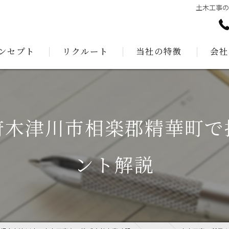
土木工事
ンセプト
リクルート
当社の特徴
会社
あいさつ
測量
建設
府木津川市相楽郡精華町で
公共工事
ント解説
解体工事
外構工事