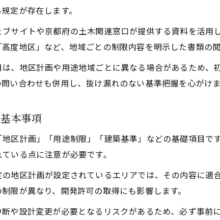
開発時に役立つ地区計画と基準の適用実例
る規定が存在します。
盛土規制と土木工事の最新動向を知る
ェブサイトや京都府の土木関連窓口が提供する資料を活用
土木工事で重要な盛土規制の最新情報まとめ
「高度地区」など、地域ごとの制限内容を明示した書類の
精華町における盛土規制と工事基準の変化
目は、地区計画や用途地域ごとに異なる場合があるため、
盛土規制法改正と土木工事基準のポイント
の問い合わせも併用し、抜け漏れのない基準把握を心がけ
現場で活かす盛土規制と土木工事基準の実務
土木工事における盛土規制の適用事例を紹介
の基本事項
開発許可基準を押さえるためのコツ
「地区計画」「用途制限」「建築基準」などの基礎項目で
土木工事で開発許可基準を確実に満たす方法
れている点に注意が必要です。
精華町の開発基準における土木工事の注意点
定の地区計画が設定されているエリアでは、その内容に適
開発許可取得時の土木工事基準チェックリスト
の制限が異なり、開発許可の取得にも影響します。
申請で誤りがちな土木工事基準のポイント整理
中断や設計変更が必要となるリスクがあるため、必ず事前