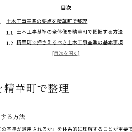
目次
土木工事基準の要点を精華町で整理
土木工事基準の全体像を精華町で把握する方法
精華町で押さえるべき土木工事基準の基本事項
土木工事に必要な法規制とその要点まとめ
精華町ならではの土木工事基準対応のポイント
土木工事計画で留意すべき精華町の規定内容
を精華町で整理
精華町の地区計画における基準解説
精華町の地区計画と土木工事基準の関連性を解説
地区名ごとに異なる土木工事基準の注意点
握する方法
精華町光台二丁目計画に見る基準の特徴
計画立案時に重要な土木工事基準の見極め方
どの基準が適用されるか」を体系的に理解することが重要