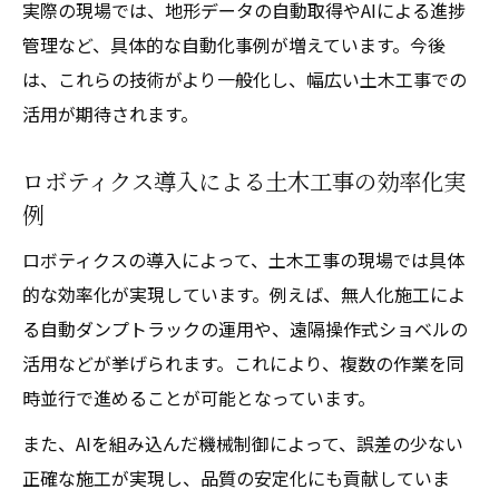
実際の現場では、地形データの自動取得やAIによる進捗
AIが支える土木工事現場の安全管理最前線
管理など、具体的な自動化事例が増えています。今後
土木工事安全性向上のための先端技術トレ
は、これらの技術がより一般化し、幅広い土木工事での
ンド
活用が期待されます。
ロボティクスで進化する土木工事現場の監
視体制
ロボティクス導入による土木工事の効率化実
AI×土木工事が現場にもたらす未来像
例
AI導入で変わる土木工事現場の業務プロセ
ロボティクスの導入によって、土木工事の現場では具体
ス
的な効率化が実現しています。例えば、無人化施工によ
土木工事におけるAI技術の現場適用事例紹
る自動ダンプトラックの運用や、遠隔操作式ショベルの
介
活用などが挙げられます。これにより、複数の作業を同
AIロボットが支える土木工事の品質と精度
時並行で進めることが可能となっています。
向上
また、AIを組み込んだ機械制御によって、誤差の少ない
土木工事現場でAI活用が広がる背景と課題
正確な施工が実現し、品質の安定化にも貢献していま