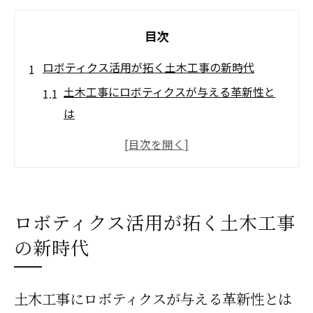
目次
ロボティクス活用が拓く土木工事の新時代
土木工事にロボティクスが与える革新性と
は
土木工事現場で注目される自動化技術の流
れ
ロボティクス導入による土木工事の効率化
実例
ロボティクス活用が拓く土木工事
現場で進化する土木工事とロボット連携の
の新時代
課題
土木工事分野で拡大するAI技術の役割と可
土木工事にロボティクスが与える革新性とは
能性