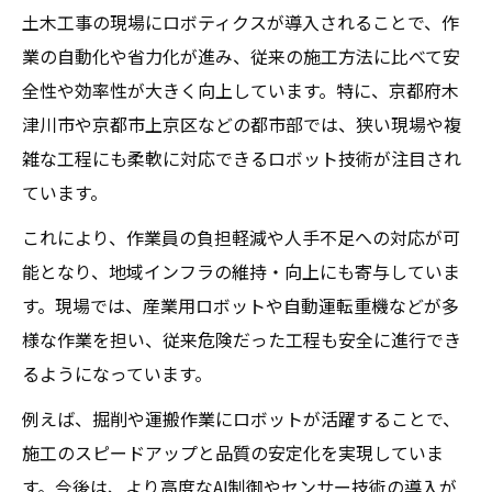
京都府現場で進化する土木工事の最前線
土木工事の現場にロボティクスが導入されることで、作
土木工事現場で実践される最新ロボット技
業の自動化や省力化が進み、従来の施工方法に比べて安
術
全性や効率性が大きく向上しています。特に、京都府木
津川市や京都市上京区などの都市部では、狭い現場や複
産業用ロボットが変える土木工事作業の現
雑な工程にも柔軟に対応できるロボット技術が注目され
場力
ています。
土木工事とロボティクス協働で実現する安
全性
これにより、作業員の負担軽減や人手不足への対応が可
施工現場で注目される土木工事のAI活用動
能となり、地域インフラの維持・向上にも寄与していま
向
す。現場では、産業用ロボットや自動運転重機などが多
様な作業を担い、従来危険だった工程も安全に進行でき
土木工事の現場革新とロボット普及の現状
るようになっています。
分析
作業効率を高める土木工事ロボットの実力
例えば、掘削や運搬作業にロボットが活躍することで、
施工のスピードアップと品質の安定化を実現していま
土木工事現場でのロボット導入メリット解
す。今後は、より高度なAI制御やセンサー技術の導入が
説