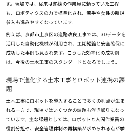
AIで進化する土木工事の自動化と人材活用
す。現場では、従来は熟練の作業員に頼っていた工程
現場で実感するロボット導入の効果とは
も、ロボティクスの力で標準化され、若手や女性の新規
土木工事現場でのロボット活用効果の実態
参入も進みやすくなっています。
分析
例えば、京都市上京区の道路改良工事では、3Dデータを
ロボティクス活用で変化する土木工事の作
活用した自動化機械が利用され、工期短縮と安全確保に
業効率
成功した事例も見られます。こうした効率化の成功例
現場職員が語る土木工事ロボットの導入メ
は、今後の土木工事のスタンダードとなるでしょう。
リット
現場で進化する土木工事とロボット連携の課
土木工事におけるロボット導入後の課題と
題
対策
ロボティクス導入で実現する土木工事の効
土木工事にロボットを導入することで多くの利点が生ま
率革新
れる一方で、現場ではいくつかの課題も浮き彫りになっ
ています。主な課題としては、ロボットと人間作業員の
役割分担や、安全管理体制の再構築が求められる点が挙