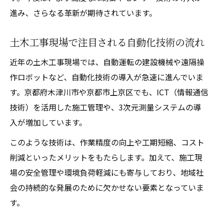
進み、さらなる革新が期待されています。
土木工事における作業効率化の最新アプロ
ーチ
土木工事現場で注目される自動化技術の流れ
ロボットが土木工事作業に果たす具体的役
近年の土木工事現場では、自動運転の建設機械や遠隔操
割
作ロボットなど、自動化技術の導入が急速に進んでいま
AI搭載ロボットによる土木工事の最適化事
す。京都府木津川市や京都市上京区でも、ICT（情報通信
例
技術）を活用した施工管理や、3次元測量システムの導
土木工事現場で選ばれるロボット技術の特
入が増加しています。
徴
このような技術は、作業精度の向上や工期短縮、コスト
安全性向上を目指した土木工事技術の革新
削減といったメリットをもたらします。加えて、施工現
土木工事現場の安全強化に役立つロボット
場の安全管理や環境負荷軽減にも寄与しており、地域社
技術
会の持続的な発展のために欠かせない要素となっていま
土木工事における事故防止策とロボティク
す。
ス活用