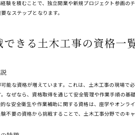
場経験を積むことで、独立開業や新規プロジェクト参画の
土木工事資格取得が独立開業の土台を築く
重要なステップとなります。
転職に強い土木工事資格とその活用法
土木起業に必要な資格と取得の流れ
戦できる土木工事の資格一
土木工事資格で実現する転職成功事例
土木作業員から独立を目指す資格戦略
建設業資格一覧表を活かした独立準備
解説
実務経験不要の土木資格で一歩踏み出す方法
実務経験なしで取得できる土木工事資格
得可能な資格が増えています。これは、土木工事の現場で
土木資格取得で未経験からキャリアを始める
す。なぜなら、資格取得を通じて安全管理や作業手順の基
礎的な安全衛生や作業補助に関する資格は、座学やオンラ
現場資格一覧から選ぶ未経験者向け資格
経験不要の資格から挑戦することで、土木工事分野でのキ
土木工事資格で転職や独立に挑戦する方法
土木資格おすすめ講座と学習支援の活用法