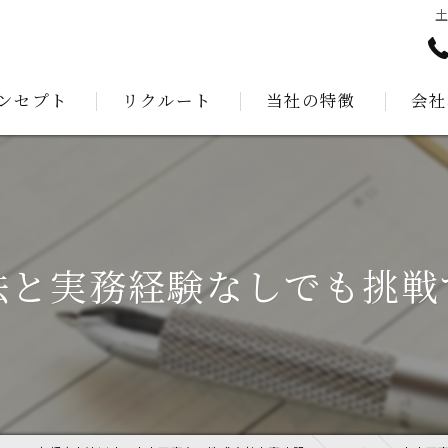
ンセプト
リクルート
当社の特徴
会社
あいさつ
測量
建設
公共工事
法と実務経験なしでも挑戦
解体工事
外構工事