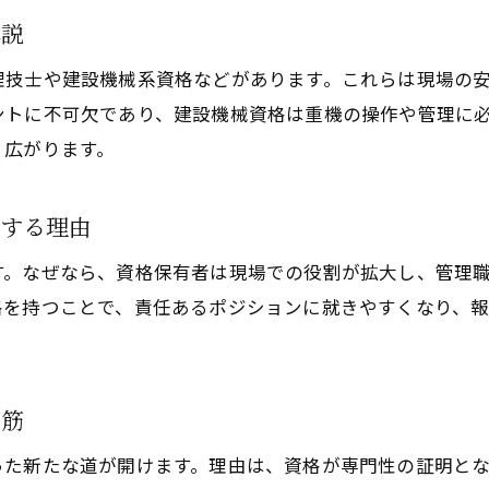
土木資格おすすめ理由と実用性の違い
解説
資格一覧から選ぶ土木分野の注目資格
理技士や建設機械系資格などがあります。これらは現場の
キャリア別に見る土木工事資格ランキング
ントに不可欠であり、建設機械資格は重機の操作や管理に
土木工事資格取得が評価される業界トレンド
く広がります。
土木工事資格ランキングで未来を見据える
キャリアアップへ導く土木工事資格の選び方
結する理由
土木工事資格選びで重視すべきポイント
す。なぜなら、資格保有者は現場での役割が拡大し、管理
土木資格一覧を活用した賢い資格選択術
格を持つことで、責任あるポジションに就きやすくなり、
キャリアアップに直結する土木工事資格とは
土木工事資格の取得順序とキャリア形成
現場資格一覧から自分に合う資格を探す方法
道筋
土木工事資格で目指す理想の働き方
った新たな道が開けます。理由は、資格が専門性の証明と
独立や転職を目指す人必見の土木資格情報