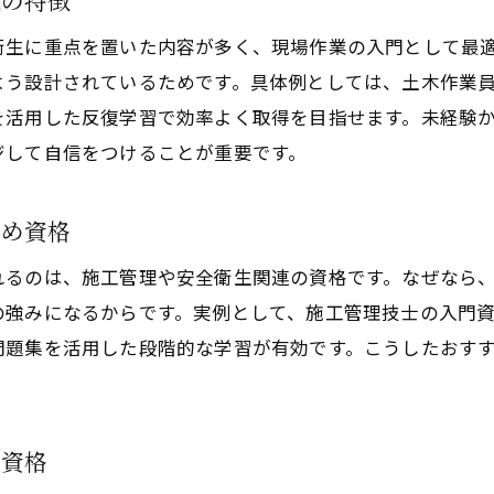
覧の特徴
未経験からでも土木工事資格合格を目指す
衛生に重点を置いた内容が多く、現場作業の入門として最
土木工事の資格取得が将来にもたらすメリット
よう設計されているためです。具体例としては、土木作業
土木工事資格取得が将来の収入に与える影響
を活用した反復学習で効率よく取得を目指せます。未経験
土木資格一覧を活用した安定したキャリア形成
ジして自信をつけることが重要です。
土木工事資格で広がる仕事の選択肢と魅力
資格取得による土木工事分野での信頼向上
すめ資格
土木工事資格取得が独立や転職を後押しする理由
れるのは、施工管理や安全衛生関連の資格です。なぜなら
土木工事資格の取得が人生設計にもたらす利点
の強みになるからです。実例として、施工管理技士の入門
問題集を活用した段階的な学習が有効です。こうしたおす
。
け資格