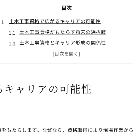
目次
土木工事資格で広がるキャリアの可能性
土木工事資格がもたらす将来の選択肢
土木工事資格とキャリア形成の関係性
土木作業員の資格一覧を活かした成長戦略
土木工事の現場で役立つ資格一覧を解説
土木工事資格取得が収入アップに直結する理由
るキャリアの可能性
土木工事資格で広がる転職と独立の道筋
実務経験なしでも挑戦できる土木工事の資格一覧
実務経験不要の土木工事資格を徹底解説
肢
未経験者が取得しやすい土木資格一覧の特徴
土木工事資格の中で注目されるおすすめ資格
肢をもたらします。なぜなら、資格取得により現場作業か