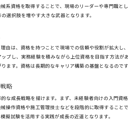
建設業資格一覧表から選ぶ未経験向け資格
機械系資格を取得することで、現場のリーダーや専門職と
方の選択肢を増やす大きな武器となります。
土木工事資格取得で未経験から始める第一歩
実務経験がなくても安心の土木工事資格情報
性
未経験者におすすめの土木工事資格取得法
未経験者が土木工事資格を取得する手順
。理由は、資格を持つことで現場での信頼や役割が拡大し
アップし、実務経験を積みながら上位資格を目指す方法が
土木工事資格合格に向けた効率的な勉強法
がります。資格は長期的なキャリア構築の基盤となるので
現場資格一覧から選ぶ初心者向け学習ポイント
独学でも挑戦できる土木工事資格のコツ
長戦略
土木工事資格取得でキャリアを築く方法
率的な成長戦略を描けます。まず、未経験者向けの入門資
未経験者でも安心な土木資格取得サポート
機械操作資格や施工管理技士などを段階的に取得すること
土木分野で役立つ人気資格ランキング特集
や模擬試験を活用する実践が成長の近道となります。
土木工事資格の人気ランキングを紹介