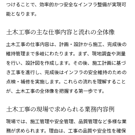
つけることで、効率的かつ安全なインフラ整備が実現可
土木工事が社会基盤を支える理由を考察
能となります。
土木工事と建築工事の流れや工程の違いと
は
土木工事の主な仕事内容と流れの全体像
土木工事で重視されるポイントと建築工事
土木工事の仕事内容は、計画・設計から施工、完成後の
の視点
維持管理まで多岐にわたります。まず、現地調査や測量
土木工事の流れと現場業務の実際を解説
を行い、設計図を作成します。その後、施工計画に基づ
土木工事の計画から完成までの流れを解説
き工事を進行し、完成後はインフラの安全維持のための
土木工事の現場での主要な作業内容とは
点検・補修を実施します。これらの流れを理解すること
土木工事の具体的な現場業務の流れを知る
が、土木工事の全体像を把握する第一歩です。
土木工事の現場で必要な役割と分担につい
て
土木工事の現場で求められる業務内容例
土木工事の工程管理と安全対策の基本
現場では、施工管理や安全管理、品質管理など多様な業
現場で活躍する土木工事スタッフの役割
務が求められます。理由は、工事の品質や安全性を確保