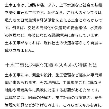
土木工事は、道路や橋、ダム、上下水道など社会の基盤
一般土木工事とその他の工種の違いを知る
を築く重要な工事です。なぜなら、これらのインフラは
土木工事の具体的な工種一覧と選び方のコ
私たちの日常生活や経済活動を支える土台となるからで
ツ
す。例えば、交通の円滑化や災害時の安全確保、水資源
代表的な土木工事の種類や活用事例につい
の管理など、多岐にわたる課題解決に寄与しています。
て
土木工事がなければ、現代社会の快適な暮らしや発展は
土木工事の工種選定で押さえたいポイント
成り立ちません。
土木工事の種類ごとに求められる技術や知
識
土木工事に必要な知識やスキルの特徴とは
建築工事との違いを知る土木工事入門
土木工事には、測量や設計、施工管理など幅広い専門知
土木工事と建築工事の基本的な違いを整理
識が求められます。その理由は、工事現場ごとに異なる
土木工事と建築工事の特徴を比較して理解
地形や環境条件に柔軟に対応する必要があるためです。
土木工事の業務内容と建築工事の違いを明
具体的には、図面の読解力、施工計画の立案能力、安全
確化
管理の知識などが挙げられます。これらのスキルを身に