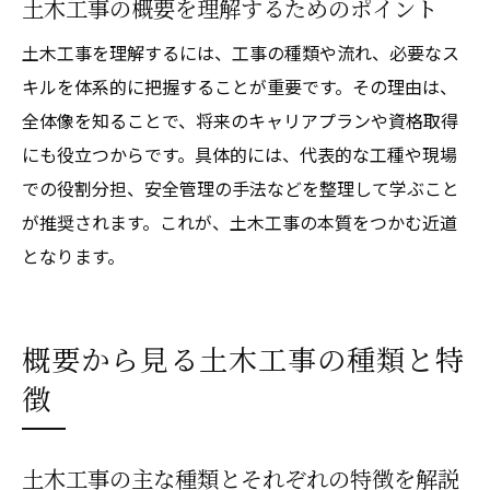
土木工事の概要を理解するためのポイント
土木工事のきつさを乗り越える対策方法
土木工事を理解するには、工事の種類や流れ、必要なス
とび土工工事との違いも徹底検証
キルを体系的に把握することが重要です。その理由は、
土木工事ととび土工工事の違いを分かりや
全体像を知ることで、将来のキャリアプランや資格取得
すく解説
にも役立つからです。具体的には、代表的な工種や現場
土木工事の現場ととび土工工事の役割比較
での役割分担、安全管理の手法などを整理して学ぶこと
土木工事ととび土工工事の主な仕事内容の
が推奨されます。これが、土木工事の本質をつかむ近道
違い
となります。
土木工事ととび土工工事の工種や資格の違
い
概要から見る土木工事の種類と特
土木工事ととび土工工事の選び方ポイント
土木工事ととび土工工事のキャリア形成を
徴
考える
キャリア形成に役立つ土木工事の知識
土木工事の主な種類とそれぞれの特徴を解説