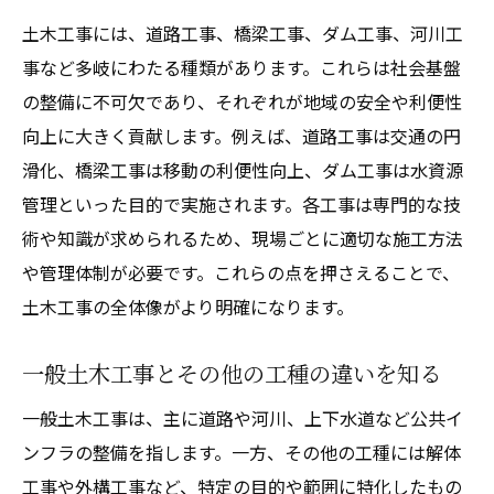
土木工事の知識がキャリアアップに役立つ
土木工事には、道路工事、橋梁工事、ダム工事、河川工
理由
事など多岐にわたる種類があります。これらは社会基盤
土木工事業界で求められる資格やスキルを
の整備に不可欠であり、それぞれが地域の安全や利便性
紹介
向上に大きく貢献します。例えば、道路工事は交通の円
土木工事の現場で活躍するための勉強方法
滑化、橋梁工事は移動の利便性向上、ダム工事は水資源
土木工事でキャリア形成を目指す方へのア
管理といった目的で実施されます。各工事は専門的な技
ドバイス
術や知識が求められるため、現場ごとに適切な施工方法
土木工事の知識習得と将来性のある働き方
や管理体制が必要です。これらの点を押さえることで、
土木工事の現場経験が転職や就職に活きる
土木工事の全体像がより明確になります。
理由
一般土木工事とその他の工種の違いを知る
一般土木工事は、主に道路や河川、上下水道など公共イ
ンフラの整備を指します。一方、その他の工種には解体
工事や外構工事など、特定の目的や範囲に特化したもの