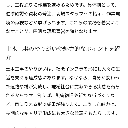
どのような内容が土木工事に含まれるか
し、工程通りに作業を進めるためです。具体例として、
土木工事に含まれる主な業務内容を解説
進捗確認や資材の発注、現場スタッフへの指示、作業環
境の点検などが挙げられます。これらの業務を着実にこ
土木工事の作業内容と必要な工程を紹介
なすことが、円滑な現場運営の鍵となります。
土木工事の代表的な工種や仕事内容とは
土木工事で扱うインフラ整備の内容と例
土木工事のやりがいや魅力的なポイントを紹
土木工事の工種一覧と内容の違いを理解
介
幅広い土木工事の仕事内容を具体的に紹介
土木工事のやりがいは、社会インフラを形にし人々の生
土木工事のきつさや年収について知る
活を支える達成感にあります。なぜなら、自分が携わっ
土木工事の仕事がきついと言われる理由
た道路や橋が完成し、地域社会に貢献できる実感を得ら
土木工事の年収相場や労働条件の実情
れるからです。例えば、災害復旧や新たな街づくりな
土木工事の現場で感じる難しさややりがい
ど、目に見える形で成果が残ります。こうした魅力は、
長期的なキャリア形成にも大きな意義をもたらします。
土木工事の働き方とキャリアパスの実態
土木工事の年収アップに必要なポイント