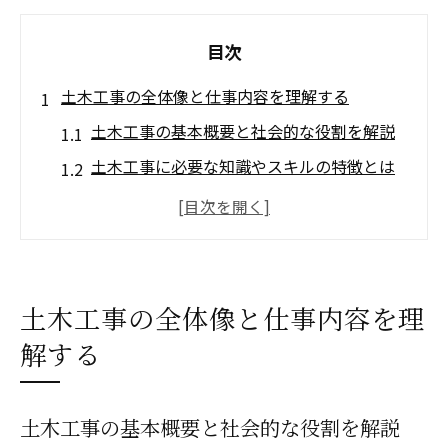
目次
土木工事の全体像と仕事内容を理解する
土木工事の基本概要と社会的な役割を解説
土木工事に必要な知識やスキルの特徴とは
土木工事の主な仕事内容と流れの全体像
土木工事の現場で求められる業務内容例
土木工事のやりがいや魅力的なポイントを
紹介
土木工事の全体像と仕事内容を理
土木工事の概要を理解するためのポイント
解する
概要から見る土木工事の種類と特徴
土木工事の主な種類とそれぞれの特徴を解
土木工事の基本概要と社会的な役割を解説
説