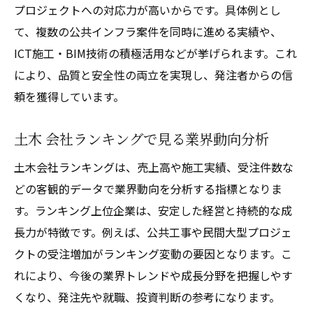
土木工事関連銘柄の選び方と特徴分析
プロジェクトへの対応力が高いからです。具体例とし
土木工事業界の株価ランキング動向を把握
て、複数の公共インフラ案件を同時に進める実績や、
土木工事の投資先としての将来性に注目
ICT施工・BIM技術の積極活用などが挙げられます。これ
土木工事株のおすすめポイントとリスク
により、品質と安全性の両立を実現し、発注者からの信
頼を獲得しています。
土木工事業界の株式投資で見る注目の流れ
土木工事関連銘柄の成長性と選定基準
土木 会社ランキングで見る業界動向分析
大手土木工事企業の成長要因を探る
土木会社ランキングは、売上高や施工実績、受注件数な
土木工事大手企業が成長した背景とは
どの客観的データで業界動向を分析する指標となりま
土木工事の技術革新と企業競争力の関係
す。ランキング上位企業は、安定した経営と持続的な成
土木工事業界における新規事業の拡大戦略
長力が特徴です。例えば、公共工事や民間大型プロジェ
土木工事企業の業績向上を支える要素
クトの受注増加がランキング変動の要因となります。こ
土木工事大手の組織体制と成長戦略分析
れにより、今後の業界トレンドや成長分野を把握しやす
土木工事の人材育成が企業成長に与える影
くなり、発注先や就職、投資判断の参考になります。