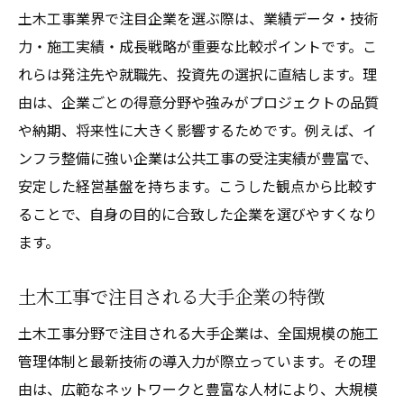
土木工事業界で注目企業を選ぶ際は、業績データ・技術
大手土木工事の売上ランキングから学ぶ
力・施工実績・成長戦略が重要な比較ポイントです。こ
土木工事に強い会社の業績推移の特徴
れらは発注先や就職先、投資先の選択に直結します。理
土木工事業界の株価と業績データの関係
由は、企業ごとの得意分野や強みがプロジェクトの品質
土木工事の財務指標で読み解く強さ
や納期、将来性に大きく影響するためです。例えば、イ
土木工事会社選びで重視すべき視点
ンフラ整備に強い企業は公共工事の受注実績が豊富で、
土木工事会社選びで重視する要素とは
安定した経営基盤を持ちます。こうした観点から比較す
ることで、自身の目的に合致した企業を選びやすくなり
土木工事企業の信頼性を見極める方法
ます。
土木工事の発注者が注目する選定基準
土木工事会社の実績や評判の確認方法
土木工事で注目される大手企業の特徴
土木工事分野で働きやすい企業の特徴
土木工事分野で注目される大手企業は、全国規模の施工
土木工事会社選定で役立つ比較ポイント
管理体制と最新技術の導入力が際立っています。その理
土木関連銘柄に注目した投資戦略
由は、広範なネットワークと豊富な人材により、大規模