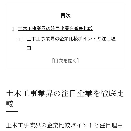
目次
土木工事業界の注目企業を徹底比較
土木工事業界の企業比較ポイントと注目理
由
土木工事で注目される大手企業の特徴
土木 会社ランキングで見る業界動向分析
最新の土木工事会社動向と発注者視点
土木工事分野で有名な企業の選び方
土木工事業界の注目企業を徹底比
土木工事業界で注目される発注先の傾向
較
業績データから見る土木工事の強み
土木工事の業績データが示す成長傾向
土木工事業界の企業比較ポイントと注目理由
土木工事業界の決算情報と強みの分析