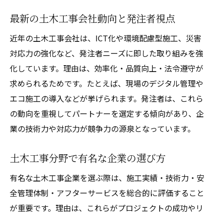
響
最新の土木工事会社動向と発注者視点
土木工事業界の最新ランキング解説
土木工事ランキングで見る最新業界動向
近年の土木工事会社は、ICT化や環境配慮型施工、災害
対応力の強化など、発注者ニーズに即した取り組みを強
土木工事会社大手の最新順位と特徴紹介
化しています。理由は、効率化・品質向上・法令遵守が
土木工事ランキングの評価基準を解説
求められるためです。たとえば、現場のデジタル管理や
土木工事業界の注目企業ランキングの推移
エコ施工の導入などが挙げられます。発注者は、これら
土木工事分野の大手ランキングで選ぶ理由
の動向を重視してパートナーを選定する傾向があり、企
土木工事ランキングから読み解く業界変化
業の技術力や対応力が競争力の源泉となっています。
これからの土木工事に求められる技術力
土木工事に必要な最新技術と導入事例
土木工事分野で有名な企業の選び方
土木工事業界で注目のDX推進の動向
有名な土木工事企業を選ぶ際は、施工実績・技術力・安
土木工事分野の技術革新と企業選びの関係
全管理体制・アフターサービスを総合的に評価すること
土木工事現場で活かされる新技術の特徴
が重要です。理由は、これらがプロジェクトの成功やリ