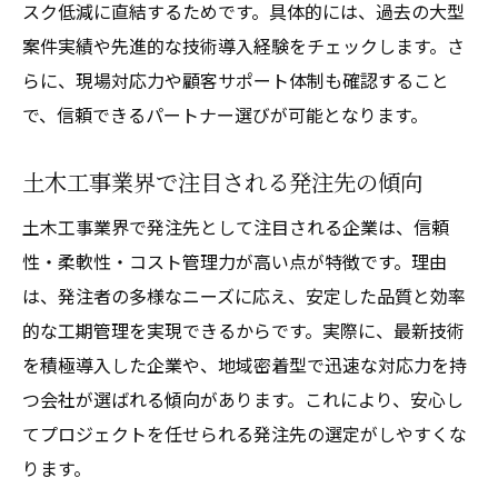
スク低減に直結するためです。具体的には、過去の大型
土木工事の将来性を支える技術力とは
案件実績や先進的な技術導入経験をチェックします。さ
土木工事で求められる安全性と技術発展
らに、現場対応力や顧客サポート体制も確認すること
土木工事の将来性と注目企業の展望
で、信頼できるパートナー選びが可能となります。
土木工事業界の将来性と今後の展望解説
土木工事で注目される企業の成長戦略
土木工事業界で注目される発注先の傾向
土木工事分野のトレンドと企業選びのコツ
土木工事業界で発注先として注目される企業は、信頼
土木工事業界の課題と注目企業の対策
性・柔軟性・コスト管理力が高い点が特徴です。理由
土木工事における企業の持続的成長要因
は、発注者の多様なニーズに応え、安定した品質と効率
土木工事の未来と業界トップ企業の展望
的な工期管理を実現できるからです。実際に、最新技術
を積極導入した企業や、地域密着型で迅速な対応力を持
つ会社が選ばれる傾向があります。これにより、安心し
てプロジェクトを任せられる発注先の選定がしやすくな
ります。