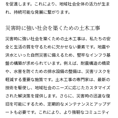
を促進します。これにより、地域社会全体の活力が生ま
資源の活用と持続可能な開発
れ、持続可能な発展に繋がります。
地元企業と連携したインフラ整備
持続可能な未来を築くための土木工事の挑戦
災害時に強い社会を築くための土木工事
環境保護とインフラ開発のバランス
災害時に強い社会を築くための土木工事は、私たちの安
再生可能エネルギーを活用したインフラ
全と生活の質を守るために欠かせない要素です。地震や
ゼロエミッションを目指す工事
洪水といった自然災害に備えるため、堅牢なインフラ基
地域資源を活用した持続可能な開発
盤の構築が求められています。例えば、耐震構造の橋梁
未来のための資材選びと技術
や、水害を防ぐための排水設備の整備は、災害リスクを
エコロジカルデザインの重要性
軽減する重要な施策です。土木工事の専門家は、最新の
技術を駆使し、地域社会のニーズに応じたカスタマイズ
土木工事が地域に与えるポジティブな影響
された解決策を提供します。さらに、災害時の迅速な復
地元経済の活性化につながる工事
旧を可能にするため、定期的なメンテナンスとアップデ
地域の魅力を引き出すインフラ整備
ートも必要です。これにより、より強靭なコミュニティ
地域住民とのコミュニケーション強化