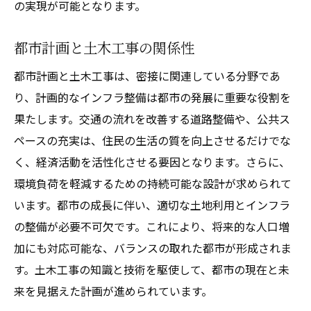
の実現が可能となります。
社会的貢献度の高いプロジェクト
持続可能な地域社会づくり
都市計画と土木工事の関係性
地域愛を育むインフラ整備
都市計画と土木工事は、密接に関連している分野であ
インフラ整備の全体像土木工事の視点から学ぶ
り、計画的なインフラ整備は都市の発展に重要な役割を
総合的なインフラ整備の重要性
果たします。交通の流れを改善する道路整備や、公共ス
計画段階から完成までのプロセス
ペースの充実は、住民の生活の質を向上させるだけでな
く、経済活動を活性化させる要因となります。さらに、
各分野との連携がもたらす相乗効果
環境負荷を軽減するための持続可能な設計が求められて
失敗を防ぐためのリスク管理
います。都市の成長に伴い、適切な土地利用とインフラ
長期的視野での計画が必要な理由
の整備が必要不可欠です。これにより、将来的な人口増
未来を見据えたプロジェクトの実現
加にも対応可能な、バランスの取れた都市が形成されま
土木工事の技術革新未来の社会に向けて
す。土木工事の知識と技術を駆使して、都市の現在と未
最新技術がもたらす工事の変革
来を見据えた計画が進められています。
AIとデジタル技術の活用