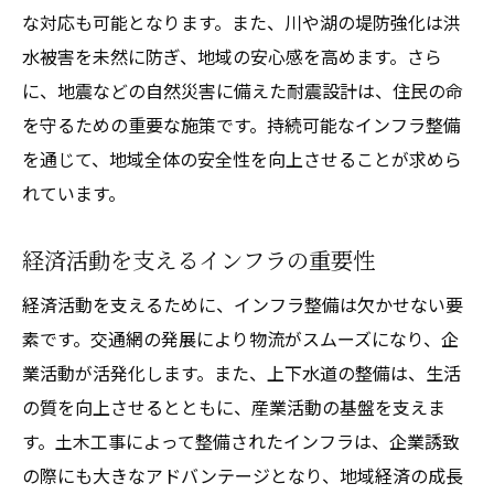
地球環境を守るための土木工事
な対応も可能となります。また、川や湖の堤防強化は洪
生活を豊かにする土木工事の重要性
水被害を未然に防ぎ、地域の安心感を高めます。さら
日常生活に欠かせない土木工事
に、地震などの自然災害に備えた耐震設計は、住民の命
を守るための重要な施策です。持続可能なインフラ整備
生活の質を向上させるインフラ
を通じて、地域全体の安全性を向上させることが求めら
安全で快適な生活環境の提供
れています。
地域の魅力を高めるための基盤整備
都市と自然の調和を考える
経済活動を支えるインフラの重要性
子供たちに安全な未来を提供するために
経済活動を支えるために、インフラ整備は欠かせない要
地域社会の発展を支える土木工事の秘密
素です。交通網の発展により物流がスムーズになり、企
地域コミュニティとインフラの連携
業活動が活発化します。また、上下水道の整備は、生活
経済発展とインフラ整備の関係
の質を向上させるとともに、産業活動の基盤を支えま
土木工事がもたらす雇用機会
す。土木工事によって整備されたインフラは、企業誘致
地域社会の多様なニーズに応える工事
の際にも大きなアドバンテージとなり、地域経済の成長