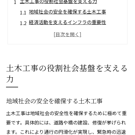
土木工事の役割社会基盤を支える力
地域社会の安全を確保する土木工事
経済活動を支えるインフラの重要性
災害時に強い社会を築くための土木工事
都市計画と土木工事の関係性
公共施設と土木工事の役割
未来のための基盤整備の重要性
土木工事の役割社会基盤を支える
土木工事が未来のインフラに与える影響
力
持続可能なインフラとは何か
未来を見据えた環境に優しい工事
地域社会の安全を確保する土木工事
技術革新によるインフラの進化
土木工事は地域社会の安全性を確保するために極めて重
スマートシティと土木工事の関係
要です。具体的には、道路や橋の建設、修復が挙げられ
交通インフラの未来像
ます。これにより通行の円滑化が実現し、緊急時の迅速