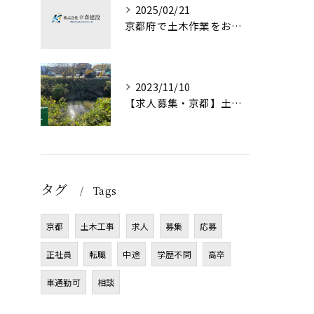
2025/02/21
京都府で土木作業をお考えの方必見！
2023/11/10
【求人募集・京都】土木作業員・未経験でも始められます！
タグ
Tags
京都
土木工事
求人
募集
応募
正社員
転職
中途
学歴不問
高卒
車通勤可
相談