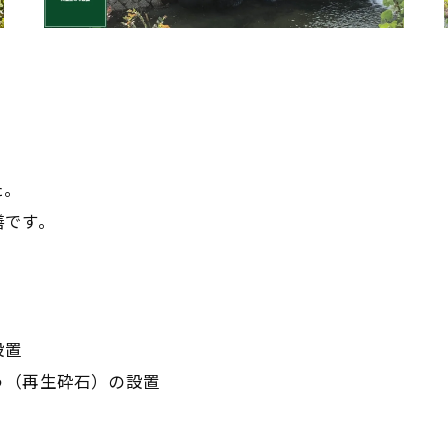
た。
繕です。
設置
う（再生砕石）の設置