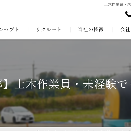
土木作業員・未
ンセプト
リクルート
当社の特徴
会社
あいさつ
測量
建設
公共工事
都】土木作業員・未経験で
解体工事
外構工事