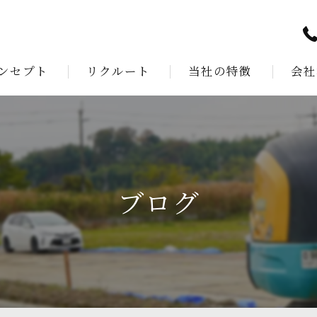
ンセプト
リクルート
当社の特徴
会社
あいさつ
測量
建設
公共工事
ブログ
解体工事
外構工事